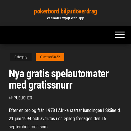
Skip
pokerbord biljardöverdrag
to
casino888wpgt.web.app
the
content
Category
Guerero83452
Nya gratis spelautomater
med gratissnurr
By
PUBLISHER
Efter en prolog från 1978 i Afrika startar handlingen i Skåne d.
21 juni 1994 och avslutas i en epilog fredagen den 16
september, men som