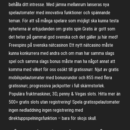
behålla ditt intresse. Med jämna mellanrum lanseras nya
spelautomater med innovativa funktioner och spännande
teman. För att så många spelare som möjligt ska kunna testa
nyheterna är erbjudanden om gratis spin Gratis är gott som
det heter på gammal god svenska och det gäller ju här med!
Freespins på svenska nätcasinon Ett nytt nätcasino måste
kunna konkurrera med andra och om man har samma slags
spel och samma slags bonus måste man ha något annat att
komma med vilket för oss osökt till gratissnurr. Njut av gratis
mobilspelautomater med bonusrundor och 855 med flera
gratissnurr, progressiva jackpotter i full skärmstorlek.
Populära fruktmaskiner, 3D, penny & Vegas slots. Hitta mer än
500+ gratis slots utan registrering! Spela gratisspelautomater
ingen nedladdning ingen registrering med
direktuppspelningsfunktion – bara för skojs skull.