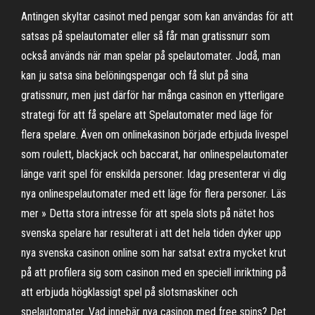
Antingen skyltar casinot med pengar som kan användas för att
satsas på spelautomater eller så får man gratissnurr som
också används när man spelar på spelautomater. Jodå, man
kan ju satsa sina belöningspengar och få slut på sina
gratissnurr, men just därför har många casinon en ytterligare
strategi för att få spelare att Spelautomater med läge för
flera spelare. Även om onlinekasinon började erbjuda livespel
som roulett, blackjack och baccarat, har onlinespelautomater
länge varit spel för enskilda personer. Idag presenterar vi dig
nya onlinespelautomater med ett läge för flera personer. Läs
mer » Detta stora intresse för att spela slots på nätet hos
svenska spelare har resulterat i att det hela tiden dyker upp
nya svenska casinon online som har satsat extra mycket krut
på att profilera sig som casinon med en speciell inriktning på
att erbjuda högklassigt spel på slotsmaskiner och
spelautomater. Vad innebär nya casinon med free spins? Det