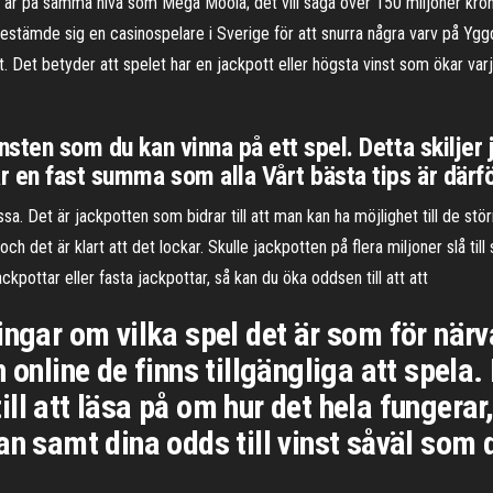
 är på samma nivå som Mega Moola; det vill säga över 150 miljoner krono
ämde sig en casinospelare i Sverige för att snurra några varv på Yggd
t. Det betyder att spelet har en jackpott eller högsta vinst som ökar va
nsten som du kan vinna på ett spel. Detta skiljer 
 en fast summa som alla Vårt bästa tips är därför
a. Det är jackpotten som bidrar till att man kan ha möjlighet till de stö
ch det är klart att det lockar. Skulle jackpotten på flera miljoner slå til
ckpottar eller fasta jackpottar, så kan du öka oddsen till att att
ingar om vilka spel det är som för när
 online de finns tillgängliga att spela.
l att läsa på om hur det hela fungerar,
an samt dina odds till vinst såväl som