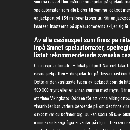
summa oavsett hur många som spelar på spelautomat
spelautomater som alla bidrar till samma jackpot me
en jackpott på 154 miljoner kronor ut. När en jackpot
insatser. Insatserna på spelautomaterna skiljer sig åt
Av alla casinospel som finns på nät
inpå ämnet spelautomater, spelregler
listat rekommenderade svenska casi
Casinospelautomater – lokal jackpott Namnet talar fö
casinojackpotten – du spelar för på dessa maskiner b
Detta är den vanligaste typen av jackpott som du hit
500.000 mynt eller en annan summa med mynt. När man
att vinna Vikinglotto. Oddsen för att vinna Vikinglot
vinstnivåer kan variera beroende på om det finns vin
oavsett var du befinner dig. Du kan spela på iOS- el
minnesvärda sagofigurer väntar på dig i … Den svens