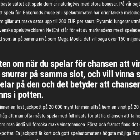
sta sättet att spela dem är naturligtvis med stora bonusar. På vår sajt 
tt spela för. Bakgrunds musiken i spelautomaten har orientaliska melodi
m gillar att maxa satsa upp till 200 EUR per snurr. Pyramid fungerar utmä
svenska spelutvecklaren NetEnt står för ett av marknadens mest spelad
ord som är på samma nivå som Mega Moola; det vill säga över 150 miljoner
n om när du spelar för chansen att vin
snurrar på samma slot, och vill vinna
spelar på den och det betyder att chanse
nns i potten.
er en fast jackpott på 20 000 mynt tar man alltså hem en vinst på 20 0
 att man ofta måste spela med full insats för att ha chansen att ta he
l om man ändå vill försöka maxa vinstchansen. Först och främst finns det e
kpottar. En jackpott är kort och gott spelautomatens högsta möjliga Fa