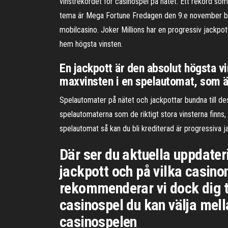
vinstrekordet för casinospel på nätet. Ett rekord som
tema är Mega Fortune Fredagen den 9:e november best
mobilcasino. Joker Millions har en progressiv jackpot
hem högsta vinsten.
En jackpott är den absolut högsta vi
maxvinsten i en spelautomat, som är
Spelautomater på nätet och jackpottar bundna till dess
spelautomaterna som de riktigt stora vinsterna finns, o
spelautomat så kan du bli krediterad är progressiva ja
Där ser du aktuella uppdater
jackpott och på vilka casinon
rekommenderar vi dock dig til
casinospel du kan välja mell
casinospelen