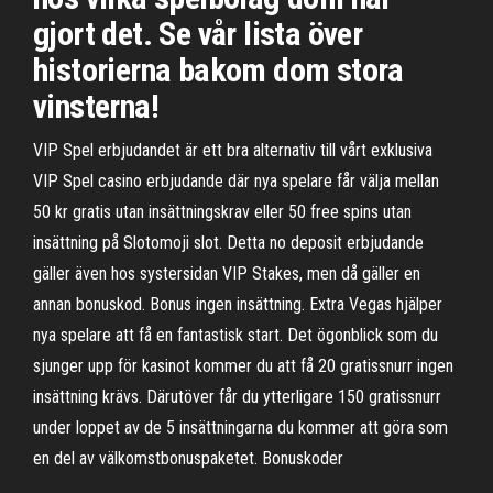
gjort det. Se vår lista över
historierna bakom dom stora
vinsterna!
VIP Spel erbjudandet är ett bra alternativ till vårt exklusiva
VIP Spel casino erbjudande där nya spelare får välja mellan
50 kr gratis utan insättningskrav eller 50 free spins utan
insättning på Slotomoji slot. Detta no deposit erbjudande
gäller även hos systersidan VIP Stakes, men då gäller en
annan bonuskod. Bonus ingen insättning. Extra Vegas hjälper
nya spelare att få en fantastisk start. Det ögonblick som du
sjunger upp för kasinot kommer du att få 20 gratissnurr ingen
insättning krävs. Därutöver får du ytterligare 150 gratissnurr
under loppet av de 5 insättningarna du kommer att göra som
en del av välkomstbonuspaketet. Bonuskoder