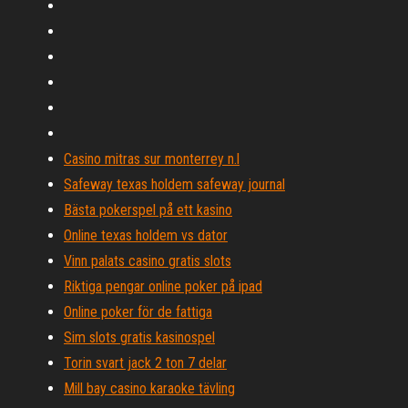
Casino mitras sur monterrey n.l
Safeway texas holdem safeway journal
Bästa pokerspel på ett kasino
Online texas holdem vs dator
Vinn palats casino gratis slots
Riktiga pengar online poker på ipad
Online poker för de fattiga
Sim slots gratis kasinospel
Torin svart jack 2 ton 7 delar
Mill bay casino karaoke tävling