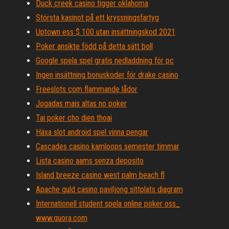
Duck creek casino tigger oklahoma
Största kasinot på ett kryssningsfartyg
Uptown ess $ 100 utan insättningskod 2021
Poker ansikte född på detta sätt boll
Google spela spel gratis nedladdning för pc
Ingen insättning bonuskoder för drake casino
Freeslots com flammande lådor
Jogadas mais altas no poker
Tai poker cho dien thoai
Häxa slot android spel vinna pengar
Cascades casino kamloops semester timmar
Lista casino aams senza deposito
Island breeze casino west palm beach fl
Apache guld casino paviljong sittplats diagram
Internationell student spela online poker oss_
www.quora.com