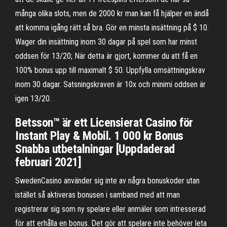
många olika slots, men de 2000 kr man kan få hjälper en ändå
att komma igång rätt så bra. Gör en minsta insättning på $ 10.
Wager din insättning inom 30 dagar på spel som har minst
oddsen för 13/20; När detta är gjort, kommer du att få en
100% bonus upp till maximalt $ 50. Uppfylla omsättningskrav
inom 30 dagar. Satsningskraven är 10x och minimi oddsen är
igen 13/20.
Betsson™️ är ett Licensierat Casino för
Instant Play & Mobil. 1 000 kr Bonus
Snabba utbetalningar [Uppdaderad
februari 2021]
SwedenCasino använder sig inte av några bonuskoder utan
istället så aktiveras bonusen i samband med att man
registrerar sig som ny spelare eller anmäler som intresserad
för att erhålla en bonus. Det gör att spelare inte behöver leta