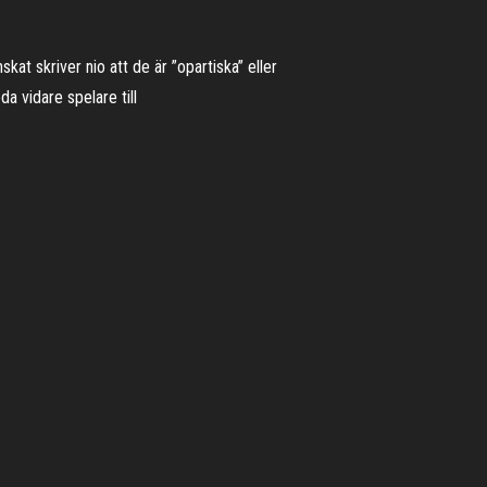
at skriver nio att de är ”opartiska” eller
a vidare spelare till