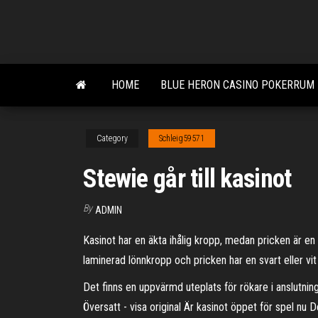
Skip
to
the
content
HOME
BLUE HERON CASINO POKERRUM
Category
Schleig59571
Stewie går till kasinot
By
ADMIN
Kasinot har en äkta ihålig kropp, medan pricken är en
laminerad lönnkropp och pricken har en svart eller vit
Det finns en uppvärmd uteplats för rökare i anslutning t
Översatt - visa original Är kasinot öppet för spel nu